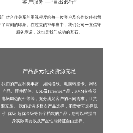
客户服务 —“言出必行”
我们对合作关系的重视程度给每一位客户及合作伙伴都留
下了深刻的印象。在过去的75年当中，我们公司一直信守
服务承诺，这也是我们成功的基石。
产品多元化及货源充足
我们的产品种类丰富，如网络线、电脑转接卡、网络
产品、硬件配件、USB及Firewire产品，KVM交换器
电脑周边配件等等，充分满足客户的不同需求，且货
源充足。 我们提供多档次产品选择，消费者可选择低
价-优级-超优金级等各个档次的产品，您可以根据自
身实际需要以及产品性能特征自由选择。