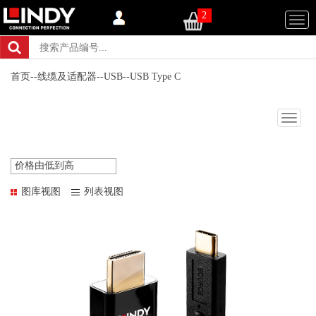
2
Togg
navi
首页
--
线缆及适配器
--
USB
--
USB Type C
Togg
navig
价格由低到高
图库视图
列表视图