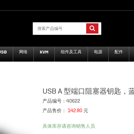
USB
KVM
网络
组件及工具
电源
配件
USB A 型端口阻塞器钥匙，
产品编号：40622
产品售价：
142.80
元
具体库存请咨询销售人员