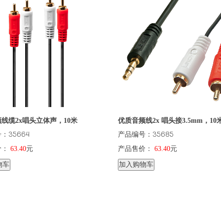
线缆2x唱头立体声，10米
优质音频线2x 唱头接3.5mm，10
：35664
产品编号：35685
价：
63.40
元
产品售价：
63.40
元
物车
加入购物车